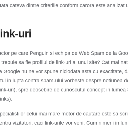
. Iata cateva dintre criteriile conform carora este analiza
link-uri
factor pe care Penguin si echipa de Web Spam de la Googl
trebuie sa fie profilul de link-uri al unui site? Cat mai na
 Google nu ne vor spune niciodata asta cu exactitate, da
ertul in lupta contra spam-ului vorbeste despre notiunea 
link-uri), spre deosebire de cunoscutul concept in lume
inks).
ecialistilor celui mai mare motor de cautare este sa scri
pentru vizitatori, caci link-urile vor veni. Cum nimeni in 