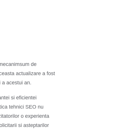
in mecanimsum de
easta actualizare a fost
 a acestui an.
tei si eficientei
tica tehnici SEO nu
itatorilor o experienta
citarii si asteptarilor