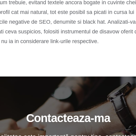
cum trebuie, evitand textele ancora bogate in cuvinte che
profil cat mai natural, tot este posibil sa picati in cursa 
cile negative de SEO, denumite si black hat. Analizati-va p
ti ceva suspicios, folositi instrumentul de disavow oferi
nu ia in considerare link-urile respective.
Contacteaza-ma