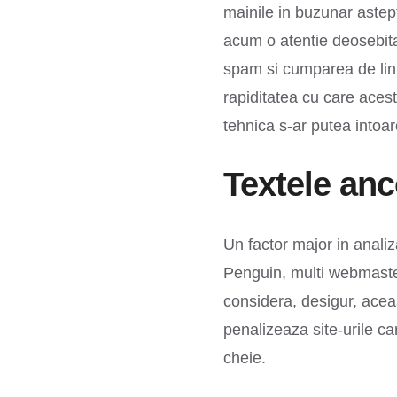
mainile in buzunar astept
acum o atentie deosebita 
spam si cumparea de link
rapiditatea cu care aceste
tehnica s-ar putea intoar
Textele anc
Un factor major in anali
Penguin, multi webmaster 
considera, desigur, acea
penalizeaza site-urile ca
cheie.