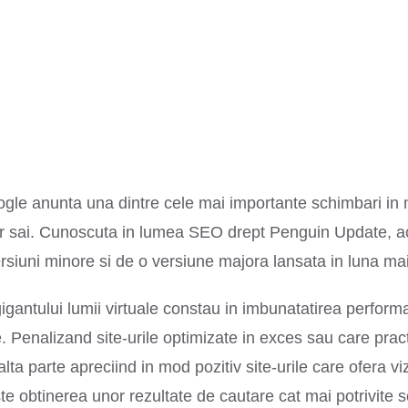
Google anunta una dintre cele mai importante schimbari 
lor sai. Cunoscuta in lumea SEO drept Penguin Update, ac
rsiuni minore si de o versiune majora lansata in luna mai
igantului lumii virtuale constau in imbunatatirea performan
. Penalizand site-urile optimizate in exces sau care prac
lta parte apreciind in mod pozitiv site-urile care ofera viz
 obtinerea unor rezultate de cautare cat mai potrivite soli