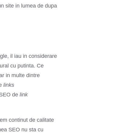
t un site in lumea de dupa
e, il iau in considerare
tural cu putinta. Ce
r in multe dintre
de
links
a SEO de
link
em continut de calitate
lumea SEO nu sta cu