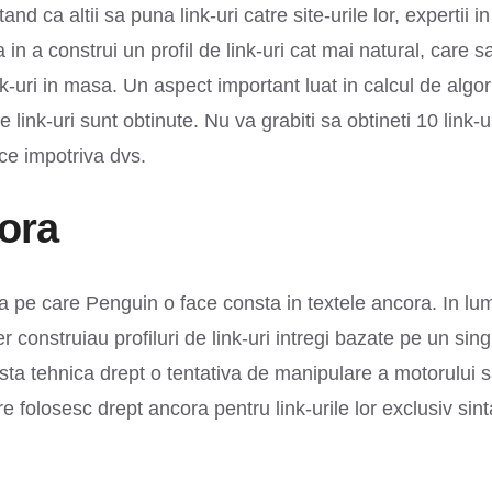
and ca altii sa puna link-uri catre site-urile lor, expertii
in a construi un profil de link-uri cat mai natural, care 
-uri in masa. Un aspect important luat in calcul de algori
 link-uri sunt obtinute. Nu va grabiti sa obtineti 10 link-ur
ce impotriva dvs.
ora
za pe care Penguin o face consta in textele ancora. In lu
construiau profiluri de link-uri intregi bazate pe un sin
sta tehnica drept o tentativa de manipulare a motorului s
re folosesc drept ancora pentru link-urile lor exclusiv si