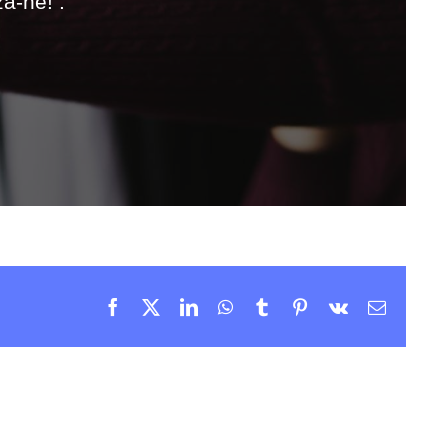
ă-ne! .
Facebook
X
LinkedIn
WhatsApp
Tumblr
Pinterest
Vk
Email