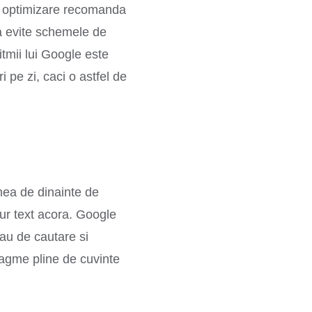
 in optimizare recomanda
sa evite schemele de
tmii lui Google este
i pe zi, caci o astfel de
mea de dinainte de
gur text acora. Google
au de cautare si
ntagme pline de cuvinte