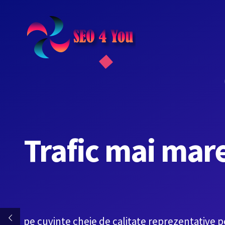
Skip
to
content
Trafic mai mar
pe cuvinte cheie de calitate reprezentative 