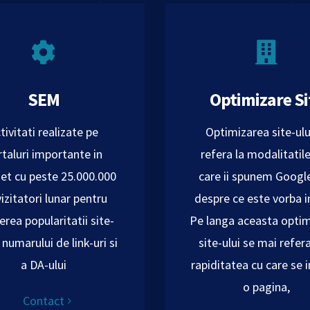
SEM
Optimizare Si
tivitati realizate pe
Optimizarea site-ulu
taluri importante in
refera la modalitatile
net cu peste 25.000.000
care ii spunem Google
izitatori lunar pentru
despre ce este vorba in
erea popularitatii site-
Pe langa aceasta opti
a numarului de link-uri si
site-ului se mai refera
a DA-ului
rapiditatea cu care se 
o pagina,
Contact