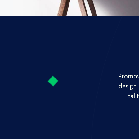
Promova
design 
cali