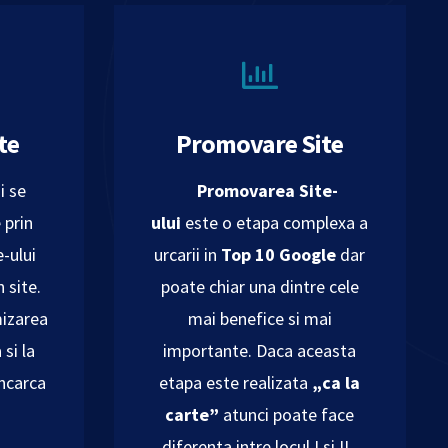
te
Promovare Site
i se
Promovarea Site-
 prin
ului
este o etapa complexa a
-ului
urcarii in
Top 10 Google
dar
 site.
poate chiar una dintre cele
mizarea
mai benefice si mai
 si la
importante. Daca aceasta
incarca
etapa este realizata
„ca la
carte”
atunci poate face
diferenta intre locul I si II .