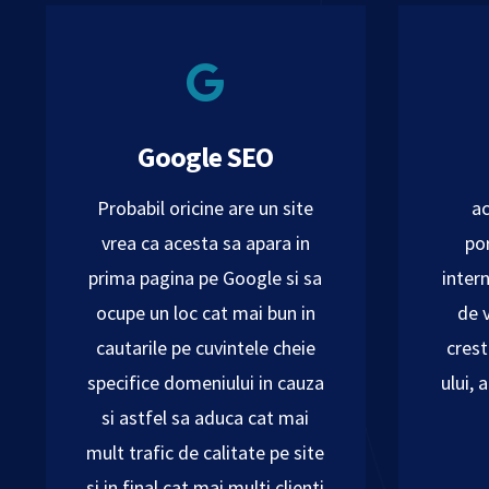
Google SEO
Probabil oricine are un site
ac
vrea ca acesta sa apara in
por
prima pagina pe Google si sa
inter
ocupe un loc cat mai bun in
de v
cautarile pe cuvintele cheie
crest
specifice domeniului in cauza
ului, 
si astfel sa aduca cat mai
mult trafic de calitate pe site
si in final cat mai multi clienti