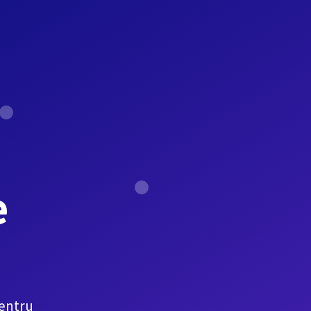
e
pentru